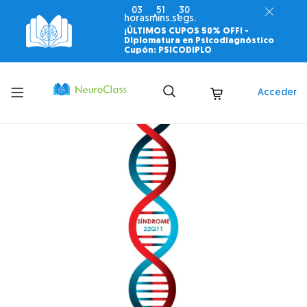
03
51
29
horas
mins.
segs.
¡ÚLTIMOS CUPOS 50% OFF! -
Diplomatura en Psicodiagnóstico
Cupón: PSICODIPLO
Toggle
Acceder
menu