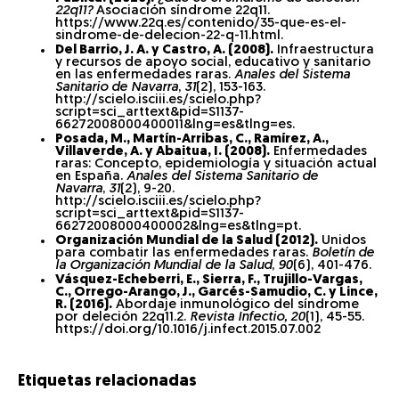
22q11?
Asociación síndrome 22q11.
https://www.22q.es/contenido/35-que-es-el-
sindrome-de-delecion-22-q-11.html.
Del Barrio, J. A. y Castro, A. (2008).
Infraestructura
y recursos de apoyo social, educativo y sanitario
en las enfermedades raras.
Anales del Sistema
Sanitario de Navarra
,
31
(2), 153-163.
http://scielo.isciii.es/scielo.php?
script=sci_arttext&pid=S1137-
66272008000400011&lng=es&tlng=es.
Posada, M., Martín-Arribas, C., Ramírez, A.,
Villaverde, A. y Abaitua, I. (2008).
Enfermedades
raras: Concepto, epidemiología y situación actual
en España.
Anales del Sistema Sanitario de
Navarra
,
31
(2), 9-20.
http://scielo.isciii.es/scielo.php?
script=sci_arttext&pid=S1137-
66272008000400002&lng=es&tlng=pt.
Organización Mundial de la Salud (2012).
Unidos
para combatir las enfermedades raras.
Boletín de
la Organización Mundial de la Salud
,
90
(6), 401-476.
Vásquez-Echeberri, E., Sierra, F., Trujillo-Vargas,
C., Orrego-Arango, J., Garcés-Samudio, C. y Lince,
R. (2016).
Abordaje inmunológico del síndrome
por deleción 22q11.2.
Revista Infectio, 20
(1), 45-55.
https://doi.org/10.1016/j.infect.2015.07.002
Etiquetas relacionadas