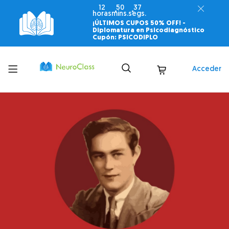
12
50
35
horas
mins.
segs.
¡ÚLTIMOS CUPOS 50% OFF! -
Diplomatura en Psicodiagnóstico
Cupón: PSICODIPLO
Toggle
Acceder
menu