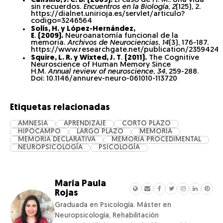
Cansino, J. C. D.
(2009).
El caso de H. M.: Una vida
sin recuerdos.
Encuentros en la Biología
,
2
(125), 2.
https://dialnet.unirioja.es/servlet/articulo?
codigo=3246564
Solís, H. y López-Hernández,
E
.
(2009).
Neuroanatomía funcional de la
memoria.
Archivos de Neurociencias
,
14
(3), 176-187.
https://www.researchgate.net/publication/23594
Squire, L. R. y Wixted, J. T
.
(2011).
The Cognitive
Neuroscience of Human Memory Since
H.M.
Annual review of neuroscience
,
34
, 259-288.
Doi: 10.1146/annurev-neuro-061010-113720
Etiquetas relacionadas
AMNESIA
APRENDIZAJE
CORTO PLAZO
HIPOCAMPO
LARGO PLAZO
MEMORIA
MEMORIA DECLARATIVA
MEMORIA PROCEDIMENTAL
NEUROPSICOLOGÍA
PSICOLOGÍA
María Paula
Rojas
Graduada en Psicología. Máster en
Neuropsicología, Rehabilitación