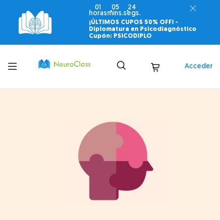
01
05
23
horas
mins.
segs.
¡ÚLTIMOS CUPOS 50% OFF! -
Diplomatura en Psicodiagnóstico
Cupón: PSICODIPLO
Toggle
Acceder
menu