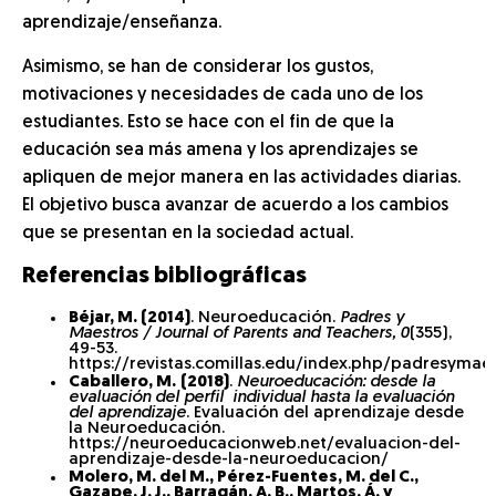
aprendizaje/enseñanza.
Asimismo, se han de considerar los gustos,
motivaciones y necesidades de cada uno de los
estudiantes. Esto se hace con el fin de que la
educación sea más amena y los aprendizajes se
apliquen de mejor manera en las actividades diarias.
El objetivo busca avanzar de acuerdo a los cambios
que se presentan en la sociedad actual.
Referencias bibliográficas
Béjar, M. (2014)
. Neuroeducación.
Padres y
Maestros / Journal of Parents and Teachers, 0
(355),
49-53.
https://revistas.comillas.edu/index.php/padresymaes
Caballero, M.
(2018)
.
Neuroeducación: desde la
evaluación del perfil individual hasta la evaluación
del aprendizaje
. Evaluación del aprendizaje desde
la Neuroeducación.
https://neuroeducacionweb.net/evaluacion-del-
aprendizaje-desde-la-neuroeducacion/
Molero, M. del M., Pérez-Fuentes, M. del C.,
Gazape, J. J., Barragán, A. B., Martos, Á. y