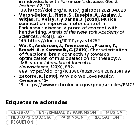
in individuals with Parkinson’s disease.
Gait &
Posture
,
87
, 101-
109. https://doi.org/10.1016/j.gaitpost.2021.04.028
Véron‐Delor, L., Pinto, S., Eusebio, A., Azulay, J.,
Witjas, T., Velay, J. y Danna, J. (2020).
Musical
sonification improves motor control in
Parkinson’s disease: A proof of concept with
handwriting.
Annals of the New York Academy of
Sciences
,
1465
(1), 132-
145. https://doi.org/10.1111/nyas.14252
Wu, K., Anderson, J., Townsend, J., Frazier, T.,
Brandt, A. y Karmonik, C. (2019).
Characterization
of functional brain connectivity towards
optimization of music selection for therapy: A
fMRI study.
International Journal of
Neuroscience
,
129
(9), 882-
889. https://doi.org/10.1080/00207454.2019.1581189
Zatorre, R. (2018).
Why Do We Love Music?.
Cerebrum
, 16-
18. https://www.ncbi.nlm.nih.gov/pmc/articles/PMC63
Etiquetas relacionadas
CEREBRO
ENFERMEDAD DE PARKINSON
MÚSICA
NEUROPSICOLOGÍA
PÁRKINSON
REGGAETÓN
REGUETÓN