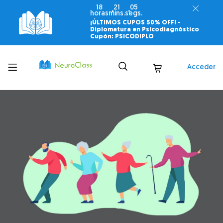
18
21
03
horas
mins.
segs.
¡ÚLTIMOS CUPOS 50% OFF! -
Diplomatura en Psicodiagnóstico
Cupón: PSICODIPLO
Toggle
Acceder
menu