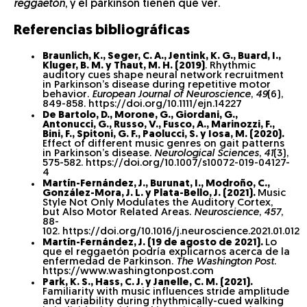
reggaetón
, y el párkinson tienen que ver.
Referencias bibliográficas
Braunlich, K., Seger, C. A., Jentink, K. G., Buard, I.,
Kluger, B. M. y Thaut, M. H. (2019)
. Rhythmic
auditory cues shape neural network recruitment
in Parkinson’s disease during repetitive motor
behavior.
European Journal of Neuroscience
,
49
(6),
849-858. https://doi.org/10.1111/ejn.14227
De Bartolo, D., Morone, G., Giordani, G.,
Antonucci, G., Russo, V., Fusco, A., Marinozzi, F.,
Bini, F., Spitoni, G. F., Paolucci, S. y Iosa, M. (2020).
Effect of different music genres on gait patterns
in Parkinson’s disease.
Neurological Sciences
,
41
(3),
575-582. https://doi.org/10.1007/s10072-019-04127-
4
Martín-Fernández, J., Burunat, I., Modroño, C.,
González-Mora, J. L. y Plata-Bello, J. (2021).
Music
Style Not Only Modulates the Auditory Cortex,
but Also Motor Related Areas.
Neuroscience
,
457
,
88-
102. https://doi.org/10.1016/j.neuroscience.2021.01.012
Martín-Fernández, J. (19 de agosto de 2021).
Lo
que el reggaetón podría explicarnos acerca de la
enfermedad de Parkinson.
The Washington Post
.
https://www.washingtonpost.com
Park, K. S., Hass, C. J. y Janelle, C. M. (2021).
Familiarity with music influences stride amplitude
and variability during rhythmically-cued walking