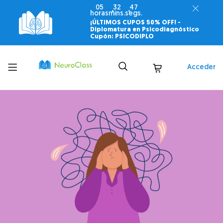
05
32
45
horas
mins.
segs.
¡ÚLTIMOS CUPOS 50% OFF! -
Diplomatura en Psicodiagnóstico
Cupón: PSICODIPLO
Toggle
Acceder
menu