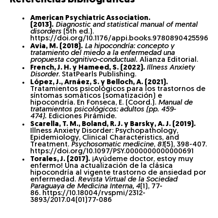
American Psychiatric Association.
(2013).
Diagnostic and statistical manual of mental
disorders
(5th ed.).
https://doi.org/10.1176/appi.books.9780890425596
Avia, M. (2018).
La hipocondría: concepto y
tratamiento del miedo a la enfermedad una
propuesta cognitivo-conductual.
Alianza Editorial.
French, J. H. y Hameed, S. (2022).
Illness Anxiety
Disorder
. StatPearls Publishing.
López, J., Arnáez, S. y Belloch, A. (2021).
Tratamientos psicológicos para los trastornos de
síntomas somáticos (somatización) e
hipocondría. En Fonseca, E. (Coord.).
Manual de
tratamientos psicológicos: adultos (pp. 459-
474).
Ediciones Pirámide.
Scarella, T. M., Boland, R. J. y Barsky, A. J. (2019).
Illness Anxiety Disorder: Psychopathology,
Epidemiology, Clinical Characteristics, and
Treatment.
Psychosomatic medicine
,
81
(5), 398-407.
https://doi.org/10.1097/PSY.0000000000000691
Torales, J. (2017).
¡Ayúdeme doctor, estoy muy
enfermo! Una actualización de la clásica
hipocondría al vigente trastorno de ansiedad por
enfermedad.
Revista Virtual de la Sociedad
Paraguaya de Medicina Interna, 4
(1), 77-
86. https://10.18004/rvspmi/2312-
3893/2017.04(01)77-086