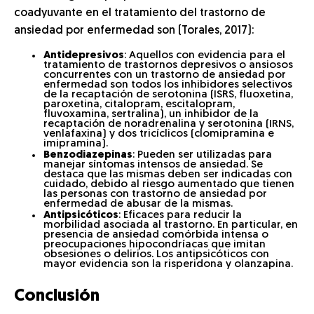
coadyuvante en el tratamiento del trastorno de
ansiedad por enfermedad son (Torales, 2017):
Antidepresivos
: Aquellos con evidencia para el
tratamiento de trastornos depresivos o ansiosos
concurrentes con un trastorno de ansiedad por
enfermedad son todos los inhibidores selectivos
de la recaptación de serotonina (ISRS, fluoxetina,
paroxetina, citalopram, escitalopram,
fluvoxamina, sertralina), un inhibidor de la
recaptación de noradrenalina y serotonina (IRNS,
venlafaxina) y dos tricíclicos (clomipramina e
imipramina).
Benzodiazepinas
: Pueden ser utilizadas para
manejar síntomas intensos de ansiedad. Se
destaca que las mismas deben ser indicadas con
cuidado, debido al riesgo aumentado que tienen
las personas con trastorno de ansiedad por
enfermedad de abusar de la mismas.
Antipsicóticos
: Eficaces para reducir la
morbilidad asociada al trastorno. En particular, en
presencia de ansiedad comórbida intensa o
preocupaciones hipocondríacas que imitan
obsesiones o delirios. Los antipsicóticos con
mayor evidencia son la risperidona y olanzapina.
Conclusión