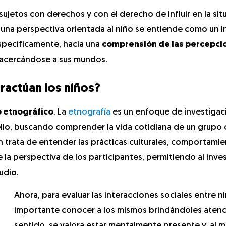
jetos con derechos y con el derecho de influir en la sit
e una perspectiva orientada al niño se entiende como un 
específicamente, hacia una
comprensión de las percepci
 acercándose a sus mundos.
ractúan los niños?
o etnográfico
. La
etnografía
es un enfoque de investigac
llo, buscando comprender la vida cotidiana de un grupo 
trata de entender las prácticas culturales, comportamie
 la perspectiva de los participantes, permitiendo al inve
udio.
Ahora, para evaluar las interacciones sociales entre ni
importante conocer a los mismos brindándoles atenc
sentido, se valora estar mentalmente presente y, al 