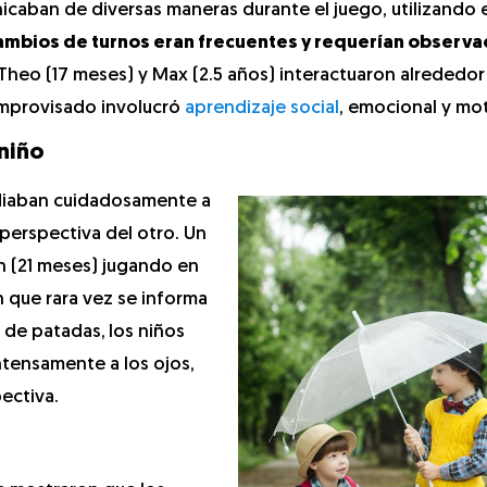
aban de diversas maneras durante el juego, utilizando e
cambios de turnos eran frecuentes y requerían observa
heo (17 meses) y Max (2.5 años) interactuaron alrededor
improvisado involucró
aprendizaje social
, emocional y mot
 niño
udiaban cuidadosamente a
perspectiva del otro. Un
n (21 meses) jugando en
 que rara vez se informa
d de patadas,
los niños
ntensamente a los ojos,
ectiva.