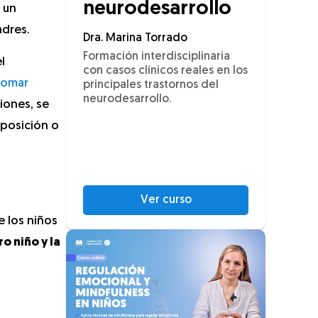
neurodesarrollo
ó un
adres.
Dra. Marina Torrado
Formación interdisciplinaria
l
con casos clínicos reales en los
tomar
principales trastornos del
neurodesarrollo.
iones, se
oposición o
Ver curso
e los niños
o niño y la