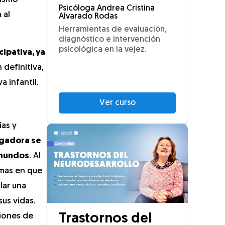
Psicóloga Andrea Cristina
 al
Alvarado Rodas
Herramientas de evaluación,
diagnóstico e intervención
psicológica en la vejez.
cipativa, ya
 definitiva,
 infantil.
Ver curso
ias y
igadora se
 mundos
. Al
rmas en que
lar una
us vidas.
ciones de
Trastornos del