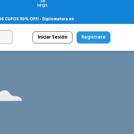
36
segs.
OS CUPOS 50% OFF! -
Diplomatura en
agnóstico
 PSICODIPLO
– Certificado Universitario
Iniciar Sesión
Regístrate