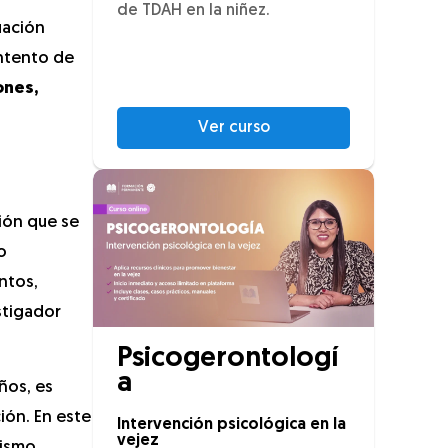
de TDAH en la niñez.
uación
intento de
ones,
Ver curso
ión que se
o
ntos,
stigador
Psicogerontologí
a
ños, es
ión. En este
Intervención psicológica en la
vejez
mismo