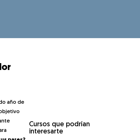
dor
ndo año de
 objetivo
ante
Cursos que podrían
ara
interesarte
sus pares?