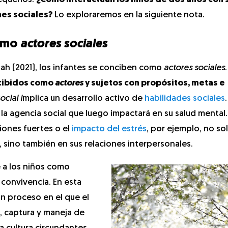
nes sociales?
Lo exploraremos en la siguiente nota.
como
actores sociales
dah (2021), los infantes se conciben como
actores sociales
rcibidos como
actores
y sujetos con propósitos, metas e
cial i
mplica un desarrollo activo de
habilidades sociales
a agencia social que luego impactará en su salud mental. 
iones fuertes o el
impacto del estrés
, por ejemplo, no so
, sino también en sus relaciones interpersonales.
e a los niños como
 convivencia. En esta
un proceso en el que el
 captura y maneja de