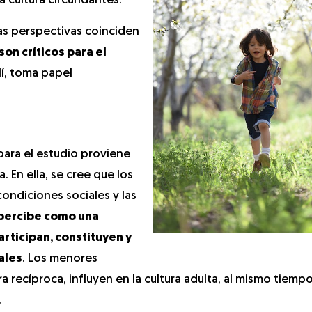
a cultura circundantes.
as perspectivas coinciden
son críticos para el
llí, toma papel
para el estudio proviene
. En ella, se cree que los
condiciones sociales y las
e percibe como una
participan, constituyen y
ales
. Los menores
recíproca, influyen en la cultura adulta, al mismo tiemp
.