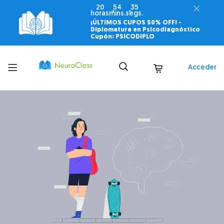
20
54
34
horas
mins.
segs.
¡ÚLTIMOS CUPOS 50% OFF! -
Diplomatura en Psicodiagnóstico
Cupón: PSICODIPLO
Toggle
Acceder
menu