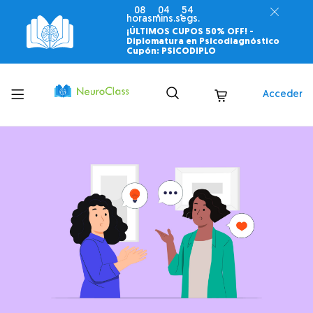
08
04
53
horas
mins.
segs.
¡ÚLTIMOS CUPOS 50% OFF! -
Diplomatura en Psicodiagnóstico
Cupón: PSICODIPLO
Toggle
Acceder
menu