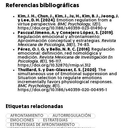
Referencias bibliográficas
Kim, J. H., Chun, J., Kim, J., Ju, H., Kim, B. J., Jeong, J.
y Lee, D. H. (2024)
. Emotion regulation from a
virtue perspective.
BMC Psychology, 12
(1).
https://doi.org/10.1186/s40359-023-01490-y
Pascual Jimeno, A. y Conejero López, S. (2019)
.
Regulación emocional y afrontamiento:
Aproximación conceptual y estrategias.
Revista
Mexicana de Psicología, 36
(1), 74-83.
Pérez, O. I. G. y Bello, N. R. C. (2016)
. Regulación
emocional: definición, red nomológica y
medición.
Revista Mexicana de Investigación En
Psicología
,
8
(1), 96-117.
https://doi.org/10.32870/rmip.vi.312
Thuillard, S. y Dan-Glauser, E. S. (2020)
. The
simultaneous use of Emotional suppression and
Situation selection to regulate emotions
incrementally favors physiological responses.
BMC Psychology, 8
(1).
https://doi.org/10.1186/s40359-020-00495-1
Etiquetas relacionadas
AFRONTAMIENTO
AUTORREGULACIÓN
EMOCIONES
ESTRATEGIAS
ESTRATEGIAS DE AFRONTAMIENTO