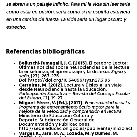
se abren a un paisaje infinito. Para mí la vida sin leer sería
como estar en prisión, sería como si mi espíritu estuviera
en una camisa de fuerza. La vida sería un lugar oscuro y
estrecho.
Referencias bibliográficas
Belluschi-Fumagalli, J. C. (2015).
El cerebro Lector:
Últimas noticias sobre neurociencias de la lectura,
la enseñanza, el aprendizaje y la dislexia.
Signo y
seña,
(27), 267-275.
Doi:
https://doi.org/10.34096/sys.n27.3196
Carreiras, M. (2012).
Lectura y Dislexia: un viaje
desde Neurociencia hasta la Educación.
Participación Educativa – Revista del Consejo Escolar
del Estado
,
1
(1), 19-27.
Miguel-Pérez, V. (Ed.). (2017).
Funcionalidad visual y
Programa de entrenamiento óculo motor para la
mejora de la velocidad y comprensión en lectura.
Ministerio de Educación Cultura y
Deporte, Subdirección General de
Documentación y Publicaciones.
http://sede.educacion.gob.es/publiventa/inicio.acti
Vargas K., Jara, M. A., Lozada, M. y Dumes, M.