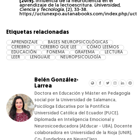
(2019).
Influencia de la neurociencia en el
aprendizaje de la lectoescritura.
Universidad,
Ciencia y Tecnología
, (2), 33-38.
https://uctunexpo.autanabooks.com/index.php/uct/a
Etiquetas relacionadas
APRENDIZAJE
BASES NEUROPSICOLÓGICAS
CEREBRO
CEREBRO QUE LEE
CÓMO LEEMOS
EDUCACIÓN
FONEMA
GRAFEMA
LECTURA
LEER
LENGUAJE
NEUROPSICOLOGÍA
Belén González-
Larrea
Doctora en Educación y Máster en Pedagogía
social por la Universidad de Salamanca,
Psicóloga Educativa por la Pontificia
Universidad Católica del Ecuador (PUCE).
Diplomada en Inteligencia Emocional y
Neurosicoeducadora (AEducar - UBA). Docente
colaboradora en Universidad de la Rioja (UNIR),
Co- Fundadora en NeuroClass.