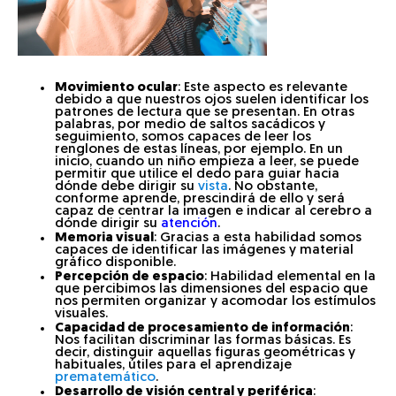
Movimiento ocular
: Este aspecto es relevante
debido a que nuestros ojos suelen identificar los
patrones de lectura que se presentan. En otras
palabras, por medio de saltos sacádicos y
seguimiento, somos capaces de leer los
renglones de estas líneas, por ejemplo. En un
inicio, cuando un niño empieza a leer, se puede
permitir que utilice el dedo para guiar hacia
dónde debe dirigir su
vista
. No obstante,
conforme aprende, prescindirá de ello y será
capaz de centrar la imagen e indicar al cerebro a
dónde dirigir su
atención
.
Memoria visual
: Gracias a esta habilidad somos
capaces de identificar las imágenes y material
gráfico disponible.
Percepción de espacio
: Habilidad elemental en la
que percibimos las dimensiones del espacio que
nos permiten organizar y acomodar los estímulos
visuales.
Capacidad de procesamiento de información
:
Nos facilitan discriminar las formas básicas. Es
decir, distinguir aquellas figuras geométricas y
habituales, útiles para el aprendizaje
prematemático
.
Desarrollo de visión central y periférica
: