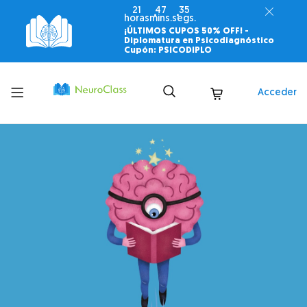
21
47
33
horas
mins.
segs.
¡ÚLTIMOS CUPOS 50% OFF! -
Diplomatura en Psicodiagnóstico
Cupón: PSICODIPLO
Toggle
Acceder
menu