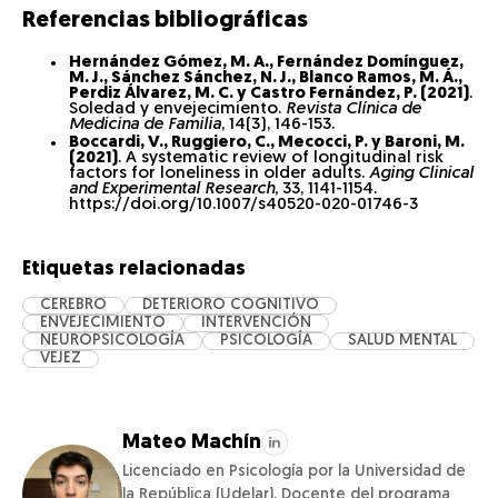
Referencias bibliográficas
Hernández Gómez, M. A., Fernández Domínguez,
M. J., Sánchez Sánchez, N. J., Blanco Ramos, M. Á.,
Perdiz Álvarez, M. C. y Castro Fernández, P. (2021)
.
Soledad y envejecimiento.
Revista Clínica de
Medicina de Familia
, 14(3), 146-153.
Boccardi, V., Ruggiero, C., Mecocci, P. y Baroni, M.
(2021)
. A systematic review of longitudinal risk
factors for loneliness in older adults.
Aging Clinical
and Experimental Research
, 33, 1141-1154.
https://doi.org/10.1007/s40520-020-01746-3
Etiquetas relacionadas
CEREBRO
DETERIORO COGNITIVO
ENVEJECIMIENTO
INTERVENCIÓN
NEUROPSICOLOGÍA
PSICOLOGÍA
SALUD MENTAL
VEJEZ
Mateo Machín
Licenciado en Psicología por la Universidad de
la República (Udelar). Docente del programa