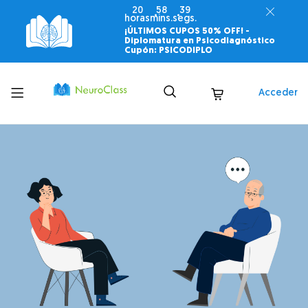
20
58
37
horas
mins.
segs.
¡ÚLTIMOS CUPOS 50% OFF! -
Diplomatura en Psicodiagnóstico
Cupón: PSICODIPLO
Toggle
Acceder
menu