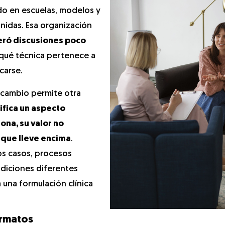
do en escuelas, modelos y
nidas. Esa organización
ró discusiones poco
 qué técnica pertenece a
carse.
 cambio permite otra
ifica un aspecto
ona, su valor no
 que lleve encima
.
os casos, procesos
adiciones diferentes
 una formulación clínica
ormatos