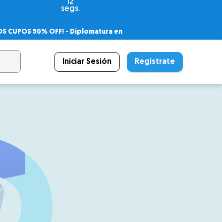
10
segs.
OS CUPOS 50% OFF! -
Diplomatura en
agnóstico
 PSICODIPLO
– Certificado Universitario
Iniciar Sesión
Regístrate