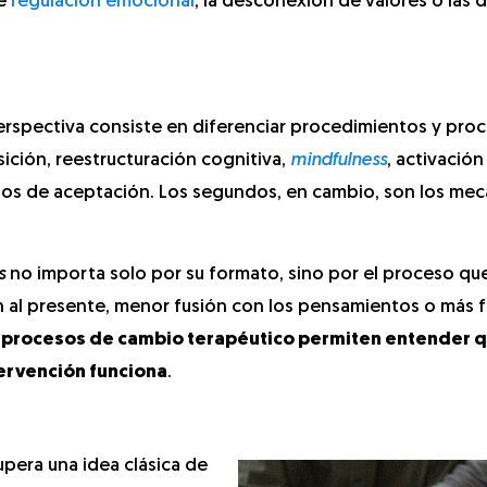
de
regulación emocional
, la desconexión de valores o las d
erspectiva consiste en diferenciar procedimientos y proc
sición, reestructuración cognitiva,
mindfulness
, activació
cios de aceptación. Los segundos, en cambio, son los me
s
no importa solo por su formato, sino por el proceso qu
ón al presente, menor fusión con los pensamientos o más f
 procesos de cambio terapéutico permiten entender q
ervención funciona
.
pera una idea clásica de