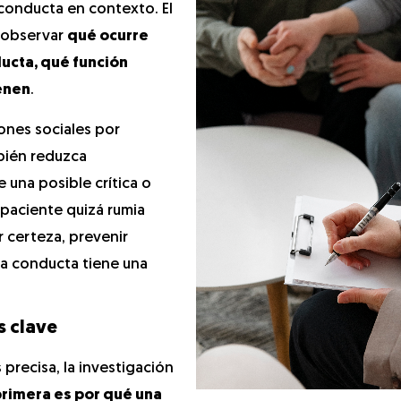
 conducta en contexto. El
 observar
qué ocurre
ucta, qué función
enen
.
iones sociales por
bién reduzca
 una posible crítica o
paciente quizá rumia
 certeza, prevenir
 la conducta tiene una
s clave
precisa, la investigación
primera es por qué una