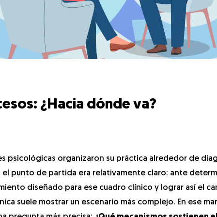
cesos: ¿Hacia dónde va?
 psicológicas organizaron su práctica alrededor de dia
, el punto de partida era relativamente claro: ante deter
miento diseñado para ese cuadro clínico y lograr así el c
línica suele mostrar un escenario más complejo. En ese mar
na pregunta más precisa:
¿Qué mecanismos sostienen el