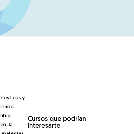
gnósticos y
minado
ambio
Cursos que podrían
co, la
interesarte
 malestar