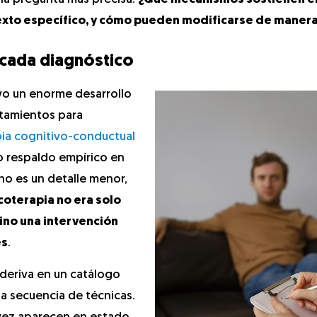
texto específico, y cómo pueden modificarse de manera
 cada diagnóstico
vo un enorme desarrollo
atamientos para
pia cognitivo-conductual
o respaldo empírico en
 no es un detalle menor,
coterapia no era solo
ino una intervención
es
.
deriva en un catálogo
na secuencia de técnicas.