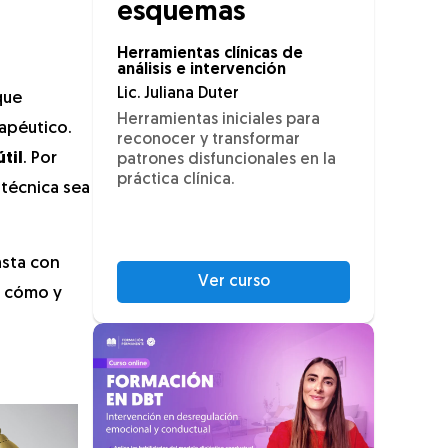
esquemas
Herramientas clínicas de
análisis e intervención
Lic. Juliana Duter
que
Herramientas iniciales para
apéutico.
reconocer y transformar
til
. Por
patrones disfuncionales en la
práctica clínica.
 técnica sea
asta con
Ver curso
, cómo y