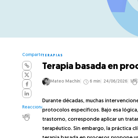
Comparte
TERAPIAS
Terapia basada en pro
Mateo Machín
6 min
24/06/2026
1
Durante décadas, muchas intervenciones
Reacciona
protocolos específicos. Bajo esa lógica
1
trastorno, corresponde aplicar un trata
terapéutico. Sin embargo, la práctica c
terapia basada en procesos propone u