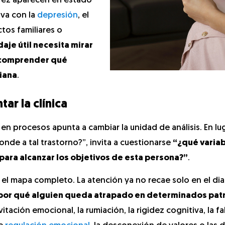
ra vez aparecen en estado
iva con la
depresión
, el
tos familiares o
aje útil necesita mirar
y comprender qué
diana
.
ar la clínica
 en procesos apunta a cambiar la unidad de análisis. En lu
nde a tal trastorno?”, invita a cuestionarse
“¿qué varia
para alcanzar los objetivos de esta persona?”
.
a el mapa completo. La atención ya no recae solo en el di
 por qué alguien queda atrapado en determinados pat
ación emocional, la rumiación, la rigidez cognitiva, la fa