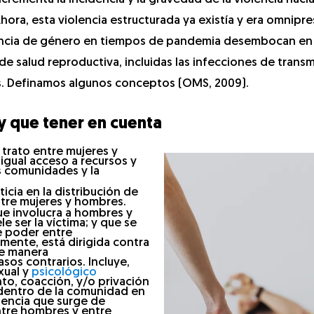
hora, esta violencia estructurada ya existía y era omnipr
olencia de género en tiempos de pandemia desembocan en
de salud reproductiva, incluidas las infecciones de trans
os. Definamos algunos conceptos (OMS, 2009).
y que tener en cuenta
 trato entre mujeres y
 igual acceso a recursos y
as comunidades y la
sticia en la distribución de
ntre mujeres y hombres.
que involucra a hombres y
e ser la víctima; y que se
e poder entre
mente, está dirigida contra
de manera
os contrarios. Incluye,
exual y
psicológico
to, coacción, y/o privación
o dentro de la comunidad en
lencia que surge de
ntre hombres y entre