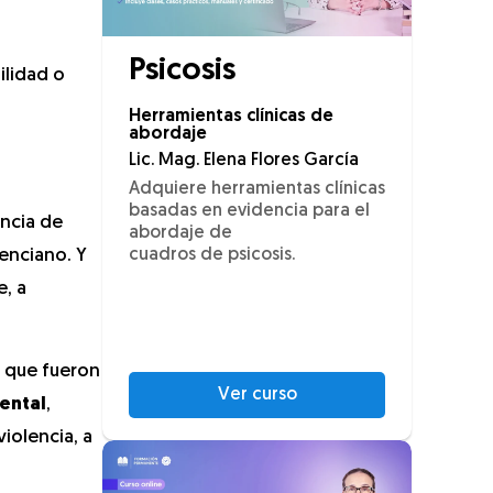
Psicosis
ilidad o
Herramientas clínicas de
abordaje
Lic. Mag. Elena Flores García
Adquiere herramientas clínicas
basadas en evidencia para el
encia de
abordaje de
lenciano. Y
cuadros de psicosis.
e, a
 que fueron
Ver curso
ental
,
iolencia, a