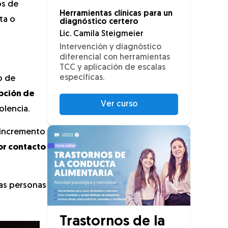
os de
Herramientas clínicas para un
ta o
diagnóstico certero
Lic. Camila Steigmeier
Intervención y diagnóstico
diferencial con herramientas
TCC y aplicación de escalas
específicas.
o de
pción de
Ver curso
olencia.
l incremento
r contacto
as personas
Trastornos de la