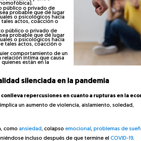
a homofóbica).
to público o privado de
 sea probable que dé lugar
xuales o psicológicos hacia
 tales actos, coacción o
cto público o privado de
 sea probable que dé lugar
xuales o psicológicos hacia
e tales actos, coacción o
quier comportamiento de un
 relación íntima que causa
a quienes están en la
alidad silenciada en la pandemia
conlleva repercusiones en cuanto a rupturas en la eco
implica un aumento de violencia, aislamiento, soledad,
ón, como
ansiedad
, colapso
emocional
,
problemas de sue
teniéndose incluso después de que termine el
COVID-19
.