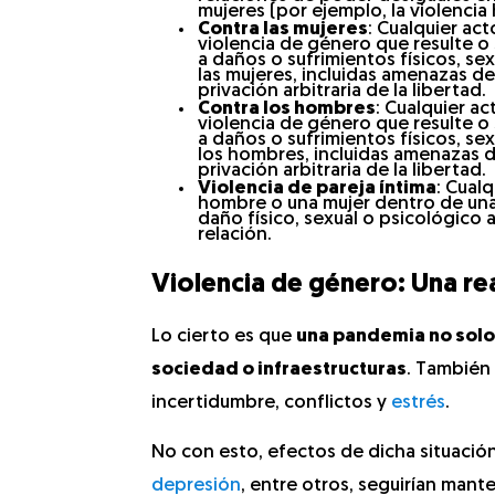
mujeres (por ejemplo, la violenci
Contra las mujeres
: Cualquier ac
violencia de género que resulte o
a daños o sufrimientos físicos, se
las mujeres, incluidas amenazas de
privación arbitraria de la libertad.
Contra los hombres
: Cualquier a
violencia de género que resulte o
a daños o sufrimientos físicos, se
los hombres, incluidas amenazas d
privación arbitraria de la libertad.
Violencia de pareja íntima
: Cual
hombre o una mujer dentro de una
daño físico, sexual o psicológico 
relación.
Violencia de género: Una re
Lo cierto es que
una pandemia no solo 
sociedad o infraestructuras
. También 
incertidumbre, conflictos y
estrés
.
No con esto, efectos de dicha situaci
depresión
, entre otros, seguirían man