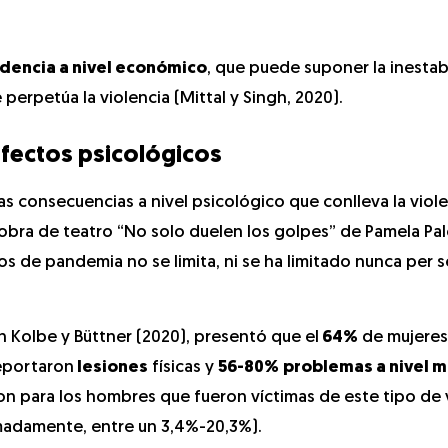
encia a nivel económico
, que puede suponer la inestab
perpetúa la violencia (Mittal y Singh, 2020).
Efectos psicológicos
s consecuencias a nivel psicológico que conlleva la viol
a obra de teatro “No solo duelen los golpes” de Pamela Pa
s de pandemia no se limita, ni se ha limitado nunca per s
n Kolbe y Büttner (2020), presentó que el
64%
de mujeres
reportaron
lesiones
físicas y
56-80%
problemas a nivel m
n para los hombres que fueron víctimas de este tipo de v
madamente, entre un 3,4%-20,3%).