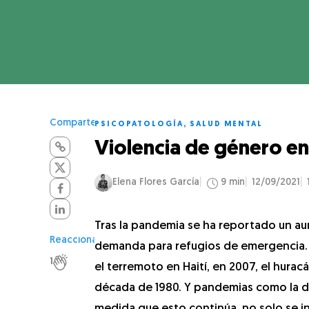
Comparte
PSICOPATOLOGÍA
,
SALUD MENTAL
Violencia de género e
Elena Flores García
9 min
12/09/2021
Tras la pandemia se ha reportado un aum
Reacciona
demanda para refugios de emergencia. 
1
el terremoto en Haití, en 2007, el hurac
década de 1980. Y pandemias como la del 
medida que esto continúa, no solo se inc