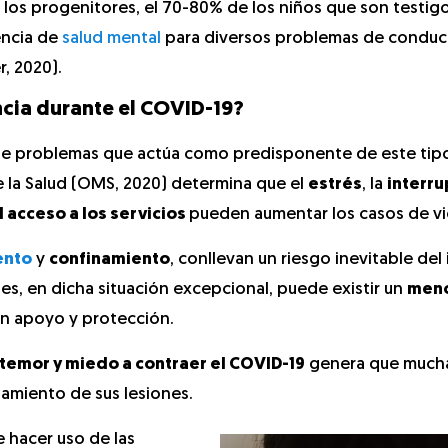
 los progenitores, el 70-80% de los niños que son testig
encia de
salud mental
para diversos problemas de conduc
, 2020).
ncia durante el COVID-19?
de problemas que actúa como predisponente de este tip
e la Salud (OMS, 2020) determina que el
estrés
, la
interru
 acceso a los servicios
pueden aumentar los casos de vi
ento
y
confinamiento
, conllevan un riesgo inevitable de
es, en dicha situación excepcional, puede existir un
meno
n apoyo y protección.
temor y miedo a contraer el COVID-19
genera que much
tamiento de sus lesiones.
e hacer uso de las