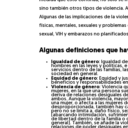
sino también otros tipos de violencia. A
Algunas de las implicaciones de la vi
físicas, mentales, sexuales y problemas 
sexual, VIH y embarazos no planificad
Algunas definiciones que ha
Igualdad de género
: Igualdad de
hombres en las leyes y políticas, e
servicios dentro de las familias, l
sociedad en general.
Equidad de género
: Equidad y ju
beneficios y responsabilidades e
Violencia de género
: Violencia 
mujeres, en la que una persona suel
deriva de relaciones desiguales d
ambos. Aunque la violencia, mayor
una mujer, o afecta a las mujeres 
desproporcionada, también hay cas
pero no se limita a, daño físico, s
(abarcando intimidación, sufrimien
de libertad dentro de la familia 
general). También, se añade la vio
relaciones de poder desiguales e