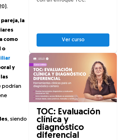
con un enfoque TCC.
20).
pareja, la
liares
ra como
Ver curso
 o
liar
oral y
 las
 podrían
ene
TOC: Evaluación
clínica y
les
, siendo
diagnóstico
diferencial