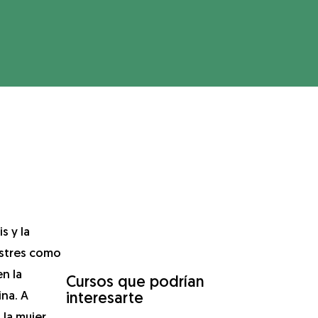
s y la
astres como
en la
Cursos que podrían
ina. A
interesarte
la mujer,