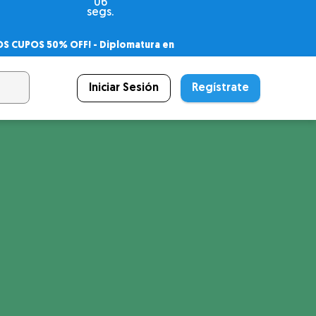
05
segs.
OS CUPOS 50% OFF! -
Diplomatura en
agnóstico
 PSICODIPLO
– Certificado Universitario
Iniciar Sesión
Regístrate