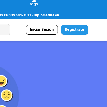
34
segs.
OS CUPOS 50% OFF! -
Diplomatura en
agnóstico
 PSICODIPLO
– Certificado Universitario
Iniciar Sesión
Regístrate