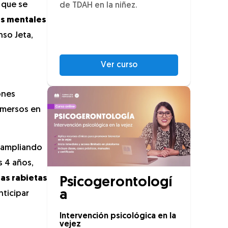
 que se
de TDAH en la niñez.
as mentales
nso Jeta,
Ver curso
ones
inmersos en
ampliando
s 4 años,
las rabietas
Psicogerontologí
a
nticipar
Intervención psicológica en la
vejez