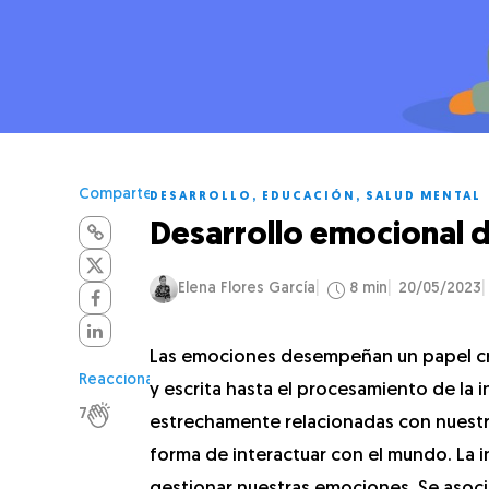
Comparte
DESARROLLO
,
EDUCACIÓN
,
SALUD MENTAL
Desarrollo emocional d
Elena Flores García
8 min
20/05/2023
Las emociones desempeñan un papel cruc
Reacciona
y escrita hasta el procesamiento de la 
7
estrechamente relacionadas con nuestro
forma de interactuar con el mundo. La in
gestionar nuestras emociones. Se asocia