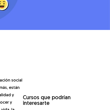
ación social
emás, están
alidad y
Cursos que podrían
nocer y
interesarte
vida, la