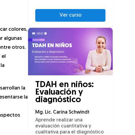
Ver curso
car colores,
ar algunas
ntre otros.
 el
la
TDAH en niños:
arrollan la
Evaluación y
resentarse la
diagnóstico
Mg. Lic. Carina Schwindt
aspectos
Aprende realizar una
evaluación cuantitativa y
cualitativa para el diagnóstico