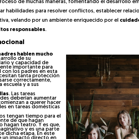
 proceso de muchas maneras, fomentando el desarrollo e
r habilidades para resolver conflictos, establecer relaci
nitiva, velando por un ambiente enriquecido por el
cuidado
ltos responsables
.
mocional
 madres hablen mucho
arrollo de su
lario y capacidad de
mente importante para
 con los padres en esta
ecesitan tanta protección
resarse correctamente,
a escuela y a sus
llas
. Las tareas
ades deberían aumentar
 comienzan a querer hacer
des en tareas domésticas
ños tengan tiempo para el
ente de que hagan
o hagan teatro. Y es que,
maginativo y es una parte
e dicha etapa. En este
ne un impacto directo en