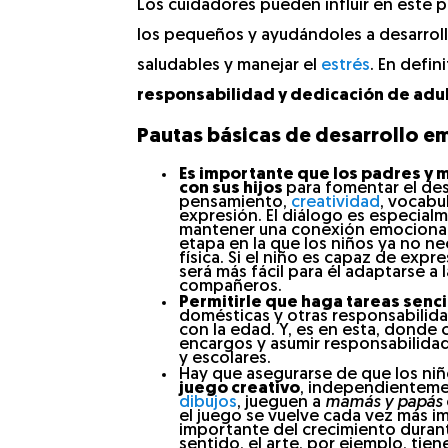
Los cuidadores pueden influir en este
los pequeños y ayudándoles a desarrolla
saludables y manejar el
estrés
. En defi
responsabilidad y dedicación de adu
Pautas básicas de desarrollo e
Es importante que los padres y
con sus hijos
para fomentar el des
pensamiento,
creatividad
, vocabu
expresión. El diálogo es especial
mantener una conexión emocional
etapa en la que los niños ya no n
física. Si el niño es capaz de exp
será más fácil para él adaptarse a l
compañeros.
Permitirle que haga tareas senci
domésticas y otras responsabilid
con la edad. Y, es en esta, donde
encargos y asumir responsabilida
y escolares.
Hay que asegurarse de que los ni
juego creativo
, independientem
dibujos
, jueguen a
mamás y papás
el juego se vuelve cada vez más i
importante del crecimiento durant
sentido, el arte, por ejemplo, tie