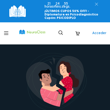
21
24
53
horas
mins.
segs.
¡ÚLTIMOS CUPOS 50% OFF! -
Diplomatura en Psicodiagnóstico
Cupón: PSICODIPLO
Toggle
Acceder
menu