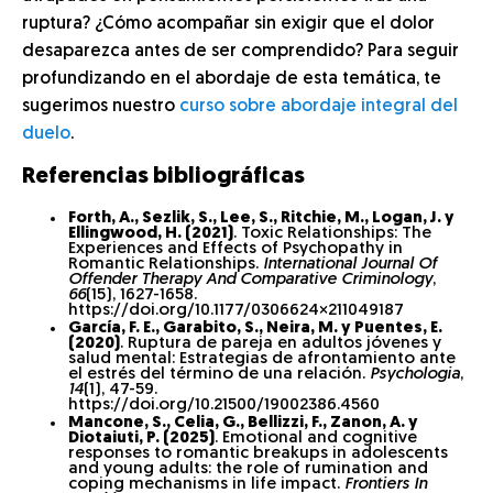
ruptura? ¿Cómo acompañar sin exigir que el dolor
desaparezca antes de ser comprendido? Para seguir
profundizando en el abordaje de esta temática, te
sugerimos nuestro
curso sobre abordaje integral del
duelo
.
Referencias bibliográficas
Forth, A., Sezlik, S., Lee, S., Ritchie, M., Logan, J. y
Ellingwood, H. (2021)
. Toxic Relationships: The
Experiences and Effects of Psychopathy in
Romantic Relationships.
International Journal Of
Offender Therapy And Comparative Criminology
,
66
(15), 1627-1658.
https://doi.org/10.1177/0306624×211049187
García, F. E., Garabito, S., Neira, M. y Puentes, E.
(2020)
. Ruptura de pareja en adultos jóvenes y
salud mental: Estrategias de afrontamiento ante
el estrés del término de una relación.
Psychologia
,
14
(1), 47-59.
https://doi.org/10.21500/19002386.4560
Mancone, S., Celia, G., Bellizzi, F., Zanon, A. y
Diotaiuti, P. (2025)
. Emotional and cognitive
responses to romantic breakups in adolescents
and young adults: the role of rumination and
coping mechanisms in life impact.
Frontiers In