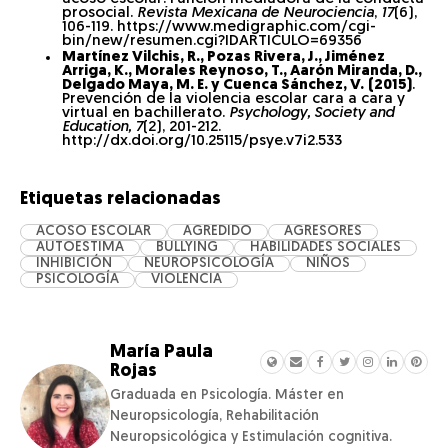
prosocial.
Revista Mexicana de Neurociencia
,
17
(6),
106-119. https://www.medigraphic.com/cgi-
bin/new/resumen.cgi?IDARTICULO=69356
Martínez Vilchis, R., Pozas Rivera, J., Jiménez
Arriga, K., Morales Reynoso, T., Aarón Miranda, D.,
Delgado Maya, M. E. y Cuenca Sánchez, V.
(2015)
.
Prevención de la violencia escolar cara a cara y
virtual en bachillerato.
Psychology, Society and
Education, 7
(2), 201-212.
http://dx.doi.org/10.25115/psye.v7i2.533
Etiquetas relacionadas
ACOSO ESCOLAR
AGREDIDO
AGRESORES
AUTOESTIMA
BULLYING
HABILIDADES SOCIALES
INHIBICIÓN
NEUROPSICOLOGÍA
NIÑOS
PSICOLOGÍA
VIOLENCIA
María Paula
Rojas
Graduada en Psicología. Máster en
Neuropsicología, Rehabilitación
Neuropsicológica y Estimulación cognitiva.